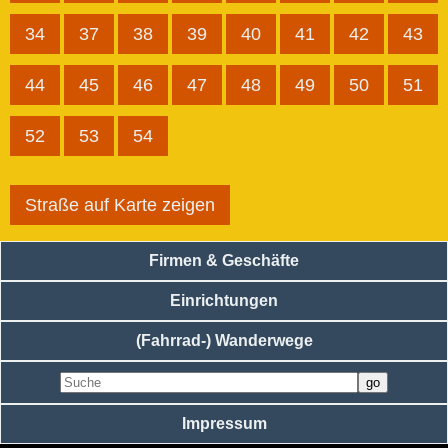
34
37
38
39
40
41
42
43
44
45
46
47
48
49
50
51
52
53
54
Straße auf Karte zeigen
Firmen & Geschäfte
Einrichtungen
(Fahrrad-) Wanderwege
Impressum