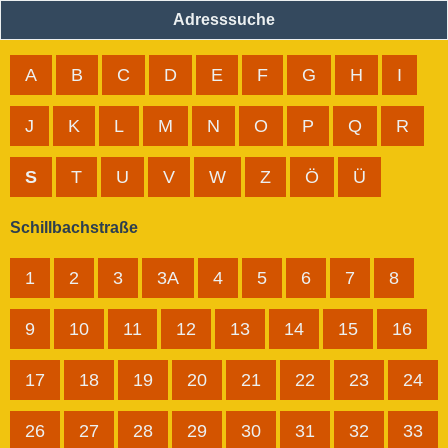
Adresssuche
A
B
C
D
E
F
G
H
I
J
K
L
M
N
O
P
Q
R
S
T
U
V
W
Z
Ö
Ü
Schillbachstraße
1
2
3
3A
4
5
6
7
8
9
10
11
12
13
14
15
16
17
18
19
20
21
22
23
24
26
27
28
29
30
31
32
33