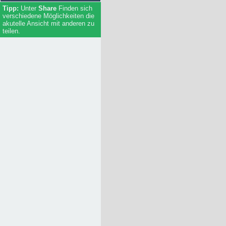
Handwerker / Dienstleister
Unter
Share
Finden sich
Firmen
verschiedene Möglichkeiten die
Bildungseinrichtungen
akutelle Ansicht mit anderen zu
teilen.
Essen
Unterkunft
Regierung / Behörden
(Rad-/Ski-/Reit-) Wanderwege