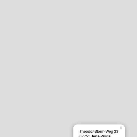
×
Theodor-Storm-Weg 33
07751 Jena-Wogau