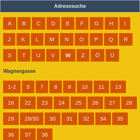
Adresssuche
A
B
C
D
E
F
G
H
I
J
K
L
M
N
O
P
Q
R
S
T
U
V
W
Z
Ö
Ü
Wagnergasse
1-2
5
7
8
9
10
11
13
16
22
23
24
25
26
27
28
29
29/30
30
31
32
34
35
36
37
38