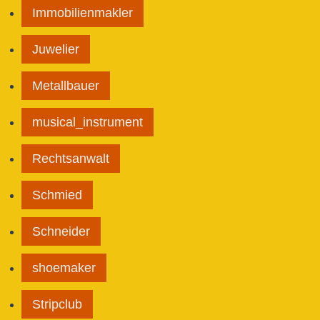
Immobilienmakler
Juwelier
Metallbauer
musical_instrument
Rechtsanwalt
Schmied
Schneider
shoemaker
Stripclub