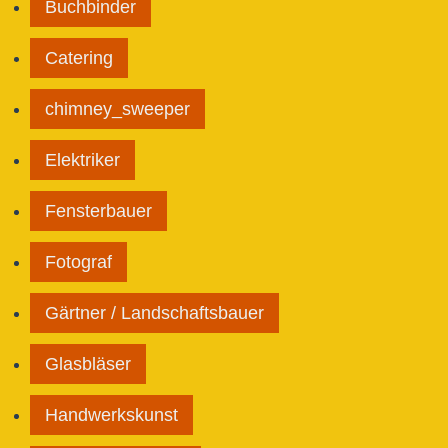
Buchbinder
Catering
chimney_sweeper
Elektriker
Fensterbauer
Fotograf
Gärtner / Landschaftsbauer
Glasbläser
Handwerkskunst