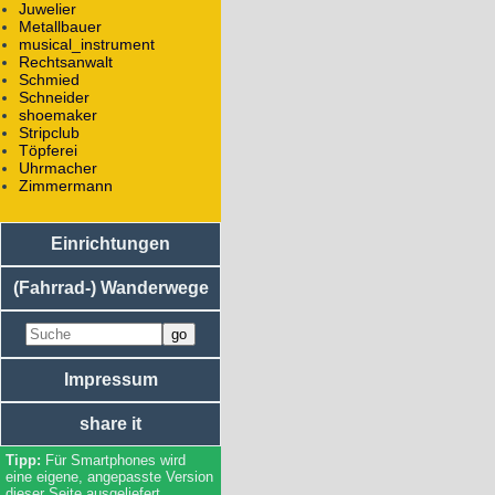
Juwelier
Firmen
Metallbauer
Bildungseinrichtungen
musical_instrument
Essen
Rechtsanwalt
Unterkunft
Schmied
Regierung / Behörden
Schneider
(Rad-/Ski-/Reit-) Wanderwege
shoemaker
Stripclub
Töpferei
Uhrmacher
Zimmermann
Einrichtungen
(Fahrrad-) Wanderwege
Impressum
share it
Für Smartphones wird
eine eigene, angepasste Version
dieser Seite ausgeliefert.