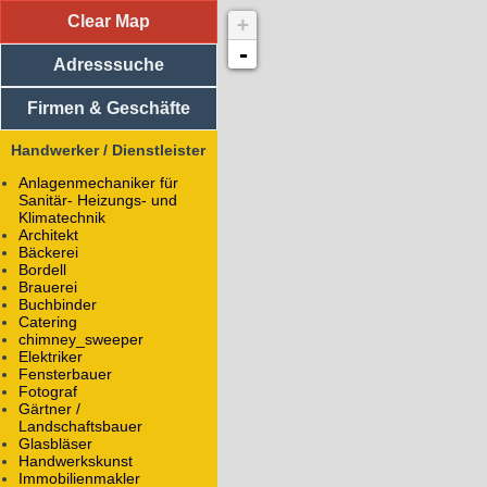
Clear Map
+
Adresssuche
Vereine
-
Adresssuche
Medizinische Einrichtungen
Religiöse Einrichtungen
Sportliche Einrichtungen
Firmen & Geschäfte
Soziale Einrichtungen
Einkaufsläden
Handwerker / Dienstleister
Handwerker / Dienstleister
Anlagenmechaniker für
air consult
Sanitär- Heizungs- und
Am Alten Güterbahnhof 5
Klimatechnik
07743
Jena
Architekt
Bäckerei
Architekt
Bordell
WWW:
air-consult.de/
Brauerei
Buchbinder
Alle Objekte mit dem Namen
air consult
Catering
chimney_sweeper
Girwert & Partner
Elektriker
Am Alten Güterbahnhof 5
Fensterbauer
07743
Jena
Fotograf
Gärtner /
Architekt
Landschaftsbauer
WWW:
igp-jena.de/
Glasbläser
Handwerkskunst
Immobilienmakler
Alle Objekte mit dem Namen
Girwert & Partner