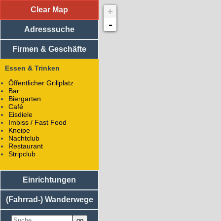
Clear Map
+
Adresssuche
Vereine
-
Adresssuche
Medizinische Einrichtungen
Religiöse Einrichtungen
Sportliche Einrichtungen
Firmen & Geschäfte
Soziale Einrichtungen
Einkaufsläden
Essen & Trinken
Handwerker / Dienstleister
Firmen
Öffentlicher Grillplatz
Bar
Bildungseinrichtungen
Biergarten
Essen
Café
Kastanie
Eisdiele
Fuchsturmweg 20
Imbiss / Fast Food
07749
Jena
Kneipe
Nachtclub
Bar
Restaurant
Stripclub
Tel.:
+49176 34992299
Mail:
info@kastanie-jena.de
WWW:
kastanie-jena.de/
Einrichtungen
Betreiber: Andre Niederstein
Kastanie
(Fahrrad-) Wanderwege
Aussichtspunkt
Unterkunft