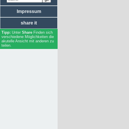
Regierung / Behörden
(Rad-/Ski-/Reit-) Wanderwege
Impressum
share it
Unter
Share
Finden sich
verschiedene Möglichkeiten die
akutelle Ansicht mit anderen zu
teilen.