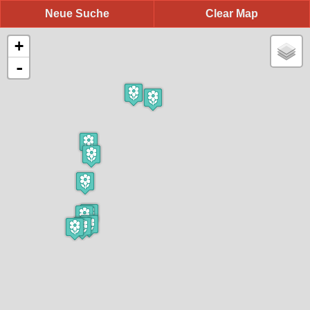
Neue Suche
Clear Map
+
-