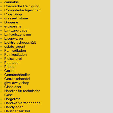
cannabis
Theaterhaus
Chemische Reinigung
Schillergäßchen 1
Computerfachgeschäft
07745
Jena
Copy Shop
dressed_stone
Drogerie
Theater, Sehenswürdigkeit
e-cigarette
Ein-Euro-Laden
WWW:
theaterhaus-jena.de
Einkaufszentrum
Wikipedia:
Theaterhaus Jena
Eisenwaren
Elektrofachgeschäft
Alle Objekte mit dem Namen
Theaterhaus
estate_agent
Fahrradladen
Feinkostladen
Theater
Fleischerei
Fotoladen
Kurz & Klein Kunstbühne
Friseur
Teutonengasse 3
Garten
07743
Jena
Gemüsehändler
Getränkehandel
give-away shop
Theater
Glasbläser
WWW:
kurz-und-kleinkunst.de/
Händler für technische
Gase
Hörgeräte
Alle Objekte mit dem Namen
Kurz & Klein Kunstbü
Handwerkerfachhandel
Handwerker / Dienstleister
Handyladen
Firmen
Haushaltsartikel