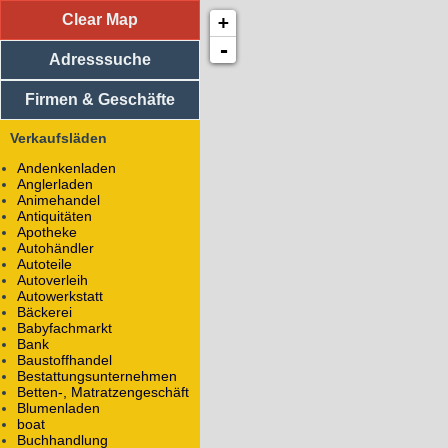
Clear Map
+
Adresssuche
Vereine
-
Adresssuche
Medizinische Einrichtungen
Religiöse Einrichtungen
Sportliche Einrichtungen
Firmen & Geschäfte
Soziale Einrichtungen
Einkaufsläden
Verkaufsläden
Volkshaus
Andenkenladen
Carl-Zeiß-Platz 15
Anglerladen
07743
Jena
Animehandel
Antiquitäten
Apotheke
Theater
Autohändler
WWW:
volkshaus-jena.de
Autoteile
Wikipedia:
Volkshaus Jena
Autoverleih
Autowerkstatt
Bäckerei
Alle Objekte mit dem Namen
Volkshaus
Babyfachmarkt
Freilichtbühne
Bank
Auf dem Forst 99
Baustoffhandel
07745
Jena
Bestattungsunternehmen
Betten-, Matratzengeschäft
Theater
Blumenladen
boat
Buchhandlung
Alle Objekte mit dem Namen
Freilichtbühne