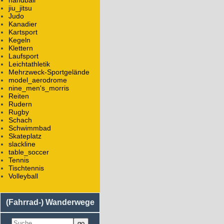
handball
jiu_jitsu
Judo
Kanadier
Kartsport
Kegeln
Klettern
Laufsport
Leichtathletik
Mehrzweck-Sportgelände
model_aerodrome
nine_men's_morris
Reiten
Rudern
Rugby
Schach
Schwimmbad
Skateplatz
slackline
table_soccer
Tennis
Tischtennis
Volleyball
(Fahrrad-) Wanderwege