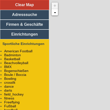
Clear Map
+
Adresssuche
Vereine
-
Adresssuche
Medizinische Einrichtungen
Religiöse Einrichtungen
Sportliche Einrichtungen
Firmen & Geschäfte
BMX Track
Einrichtungen
BMX
Sportliche Einrichtungen
Alle Objekte mit dem Namen
BMX Track
Soziale Einrichtungen
American Football
Einkaufsläden
Badminton
Basketball
Handwerker / Dienstleister
Beachvolleyball
Firmen
BMX
Bildungseinrichtungen
Bogenschießen
Essen
Boule / Boccia
Unterkunft
Bowling
Regierung / Behörden
crossfit
(Rad-/Ski-/Reit-) Wanderwege
dance
darts
field_hockey
fitness
Freeflying
Fußball